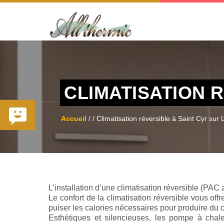
CLIMATISATION 
Accueil
/
/ Climatisation réversible à Saint Cyr sur 
L’installation d’une climatisation réversible (PAC 
Le confort de la climatisation réversible vous o
puiser les calories nécessaires pour produire du ch
Esthétiques et silencieuses, les pompe à chale