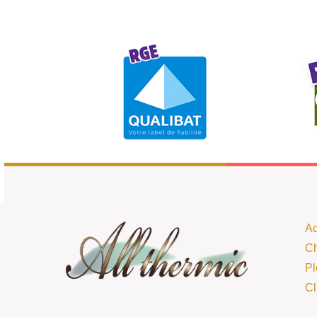
Ac
Ch
Pl
Cl