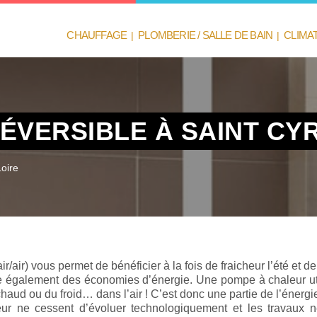
CHAUFFAGE
|
PLOMBERIE / SALLE DE BAIN
|
CLIMA
RÉVERSIBLE À SAINT CY
Loire
air/air) vous permet de bénéficier à la fois de fraicheur l’été e
ffre également des économies d’énergie. Une pompe à chaleur uti
aud ou du froid… dans l’air ! C’est donc une partie de l’énergie 
ur ne cessent d’évoluer technologiquement et les travaux né