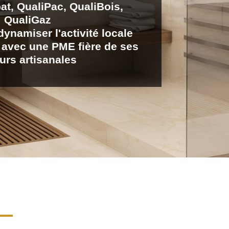
at, QualiPac, QualiBois,
QualiGaz
dynamiser l'activité locale
z avec une PME fière de ses
urs artisanales